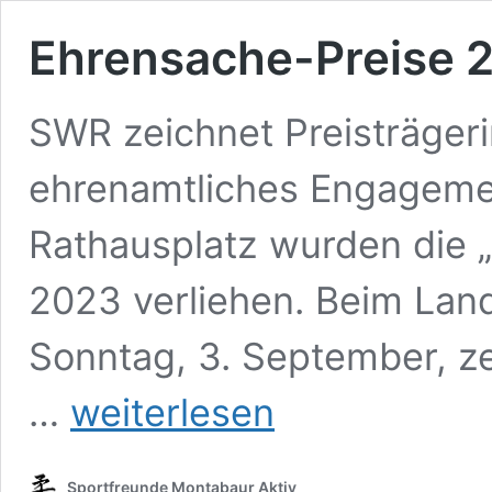
Ehrensache-Preise 2
SWR zeichnet Preisträgeri
ehrenamtliches Engageme
Rathausplatz wurden die 
2023 verliehen. Beim La
Sonntag, 3. September, z
Ehrensache-
…
weiterlesen
Preise
2023
verliehen
Sportfreunde Montabaur Aktiv