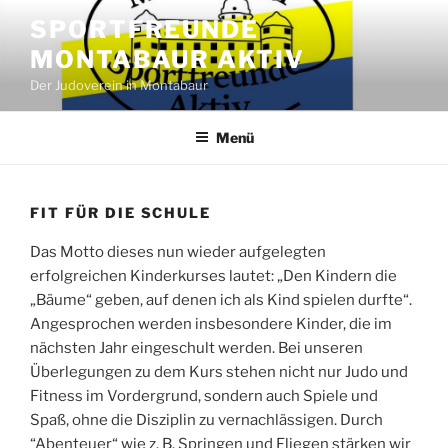
Zum
SPORTFREUNDE
Inhalt
MONTABAUR AKTIV
springen
Der Judoverein in Montabaur
Menü
FIT FÜR DIE SCHULE
Das Motto dieses nun wieder aufgelegten
erfolgreichen Kinderkurses lautet: „Den Kindern die
„Bäume“ geben, auf denen ich als Kind spielen durfte“.
Angesprochen werden insbesondere Kinder, die im
nächsten Jahr eingeschult werden. Bei unseren
Überlegungen zu dem Kurs stehen nicht nur Judo und
Fitness im Vordergrund, sondern auch Spiele und
Spaß, ohne die Disziplin zu vernachlässigen. Durch
“Abenteuer“ wie z. B. Springen und Fliegen stärken wir