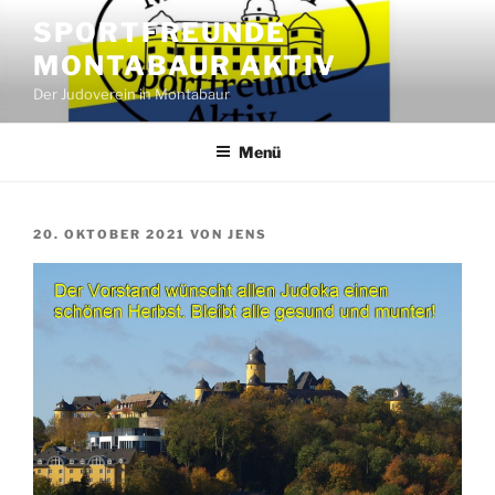
Zum
SPORTFREUNDE
Inhalt
MONTABAUR AKTIV
springen
Der Judoverein in Montabaur
Menü
VERÖFFENTLICHT
20. OKTOBER 2021
VON
JENS
AM