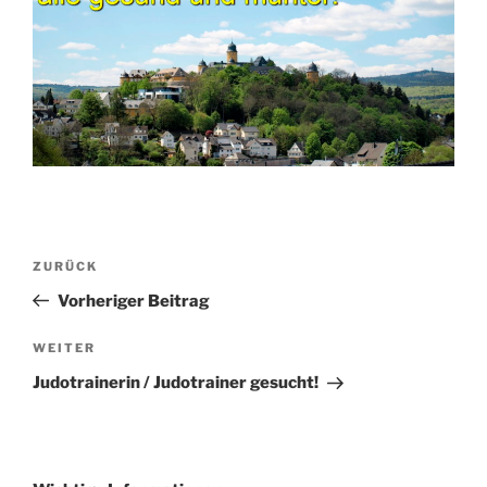
Beitragsnavigation
Vorheriger
ZURÜCK
Beitrag
Vorheriger Beitrag
Nächster
WEITER
Beitrag
Judotrainerin / Judotrainer gesucht!