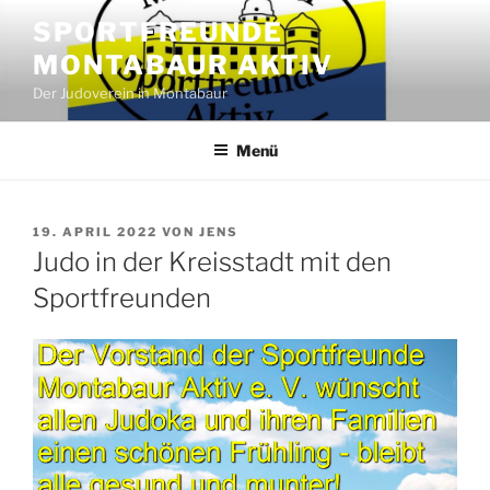
Zum
SPORTFREUNDE
Inhalt
MONTABAUR AKTIV
springen
Der Judoverein in Montabaur
Menü
VERÖFFENTLICHT
19. APRIL 2022
VON
JENS
AM
Judo in der Kreisstadt mit den
Sportfreunden