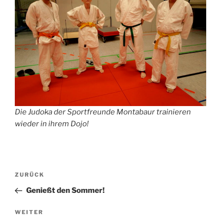
Die Judoka der Sportfreunde Montabaur trainieren
wieder in ihrem Dojo!
Beitragsnavigation
Vorheriger
ZURÜCK
Beitrag
Genießt den Sommer!
Nächster
WEITER