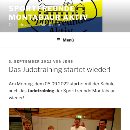
Zum
SPORTFREUNDE
Inhalt
MONTABAUR AKTIV
springen
Der Judoverein in Montabaur
Menü
VERÖFFENTLICHT
3. SEPTEMBER 2022
VON
JENS
AM
Das Judotraining startet wieder!
Am Montag, dem 05.09.2022 startet mit der Schule
auch das
Judotraining
der Sportfreunde Montabaur
wieder!