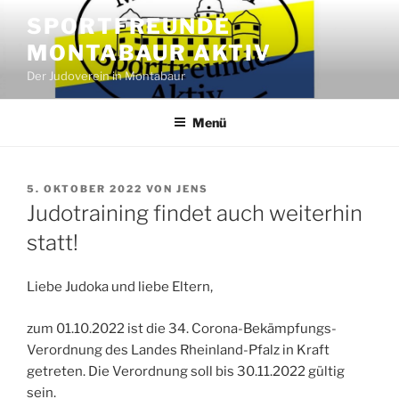
Zum
SPORTFREUNDE
Inhalt
MONTABAUR AKTIV
springen
Der Judoverein in Montabaur
Menü
VERÖFFENTLICHT
5. OKTOBER 2022
VON
JENS
AM
Judotraining findet auch weiterhin
statt!
Liebe Judoka und liebe Eltern,
zum 01.10.2022 ist die 34. Corona-Bekämpfungs-
Verordnung des Landes Rheinland-Pfalz in Kraft
getreten. Die Verordnung soll bis 30.11.2022 gültig
sein.