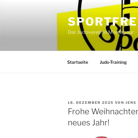
Zum
Inhalt
SPORTFRE
springen
Der Judoverein in Montabaur
Startseite
Judo-Training
VERÖFFENTLICHT
18. DEZEMBER 2025
VON
JENS
AM
Frohe Weihnachten 
neues Jahr!